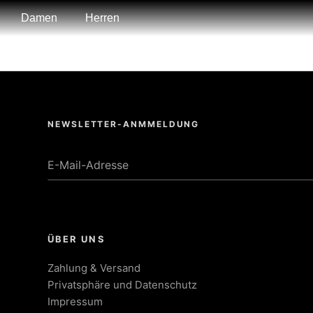
Damen
Herren
NEW IN
SS26
Women
Men
DISCOVER
DISCOVER
SHOP
SHOP
NOW
NOW
NEWSLETTER-ANMMELDUNG
ÜBER UNS
Zahlung & Versand
Privatsphäre und Datenschutz
Impressum